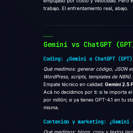
empujado por costo y velocidad. Pero
trabajo. El enfrentamiento real, abajo.
Gemini vs ChatGPT (GPT
Coding: ¿Gemini o ChatGPT (GPT)
Qué medimos: generar código, JSON est
WordPress, scripts, templates de N8N).
Empate técnico en calidad:
Gemini 2.5 F
Acá no decidimos por ti: si te importa e
por millón; si ya tienes GPT-4.1 en tu s
misma.
Contenido y marketing: ¿Gemini 
Qué medimos: blogs, copy y textos largo