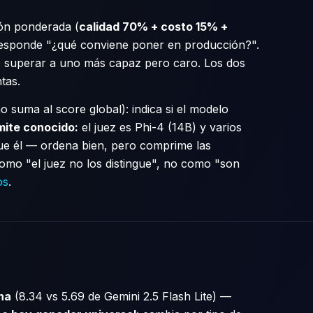
ión ponderada (
calidad 70% + costo 15% +
responde "¿qué conviene poner en producción?".
e superar a uno más capaz pero caro. Los dos
tas.
o suma al score global): indica si el modelo
mite conocido:
el juez es Phi-4 (14B) y varios
e él — ordena bien, pero comprime las
como "el juez no los distingue", no como "son
os
.
na
(8.34 vs 5.69 de Gemini 2.5 Flash Lite) —