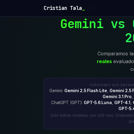
Cristian Tala
Gemini vs 
2
Comparamos las
reales
evaluados
c
VERSIONES QUE ENTRA
Gemini:
Gemini 2.5 Flash Lite
,
Gemini 2.5 
Gemini 3.1 Pro
,
ChatGPT (GPT):
GPT-5.6 Luna
,
GPT-4.1
,
GPT-5.
Solo entran modelos con ≥50 runs. Ordenad
pr