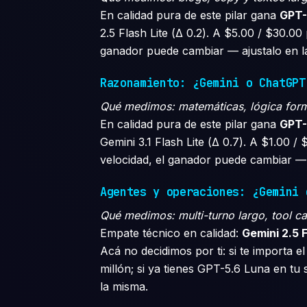
En calidad pura de este pilar gana
GPT-
2.5 Flash Lite (Δ 0.2). A $5.00 / $30.00 
ganador puede cambiar — ajustalo en la
Razonamiento: ¿Gemini o ChatGPT
Qué medimos: matemáticas, lógica forma
En calidad pura de este pilar gana
GPT-
Gemini 3.1 Flash Lite (Δ 0.7). A $1.00 / 
velocidad, el ganador puede cambiar — 
Agentes y operaciones: ¿Gemini 
Qué medimos: multi-turno largo, tool ca
Empate técnico en calidad:
Gemini 2.5 
Acá no decidimos por ti: si te importa e
millón; si ya tienes GPT-5.6 Luna en tu
la misma.