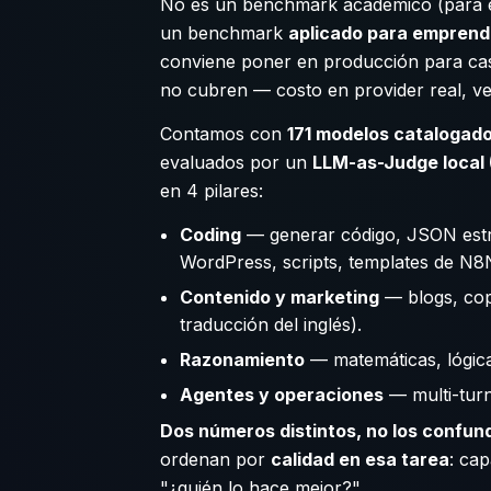
No es un benchmark académico (para
un benchmark
aplicado para emprend
conviene poner en producción para cas
no cubren — costo en provider real, ve
Contamos con
171 modelos catalogad
evaluados por un
LLM-as-Judge local (
en 4 pilares:
Coding
— generar código, JSON estru
WordPress, scripts, templates de N8
Contenido y marketing
— blogs, cop
traducción del inglés).
Razonamiento
— matemáticas, lógica
Agentes y operaciones
— multi-turn
Dos números distintos, no los confun
ordenan por
calidad en esa tarea
: cap
"¿quién lo hace mejor?".