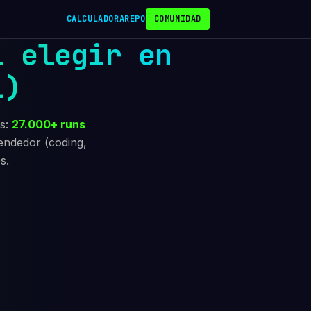
CALCULADORA
REPO
COMUNIDAD
l elegir en
l)
es:
27.000+ runs
endedor (coding,
s.