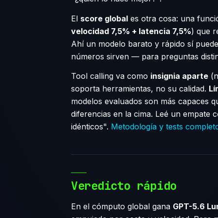
El
score global
es otra cosa: una func
velocidad 7,5% + latencia 7,5%
) que 
Ahí un modelo barato y rápido sí pued
números sirven — para preguntas distin
Tool calling va como
insignia aparte
(n
soporta herramientas, no su calidad.
Lí
modelos evaluados son más capaces qu
diferencias en la cima. Leé un empate 
idénticos".
Metodología y tests complet
Veredicto rápido
En el cómputo global gana
GPT-5.6 Lu