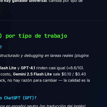
no hay ganador universal
: cambia por tipo de
) por tipo de trabajo
?
ructurado y debugging en tareas reales (plugins
lash Lite
y
GPT-4.1
rinden casi igual (≈8.6/10).
l costo,
Gemini 2.5 Flash Lite
sale $0.10 / $0.40
tack, no hay razón para cambiar — la calidad es la
o ChatGPT (GPT)?
s en español neutro (no traducción del inglés).