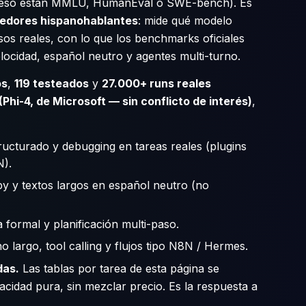
 eso están MMLU, HumanEval o SWE-bench). Es
edores hispanohablantes
: mide qué modelo
os reales, con lo que los benchmarks oficiales
locidad, español neutro y agentes multi-turno.
os
,
119 testeados
y
27.000+ runs reales
Phi-4, de Microsoft — sin conflicto de interés)
,
cturado y debugging en tareas reales (plugins
N).
y y textos largos en español neutro (no
 formal y planificación multi-paso.
o largo, tool calling y flujos tipo N8N / Hermes.
das.
Las tablas por tarea de esta página se
acidad pura, sin mezclar precio. Es la respuesta a