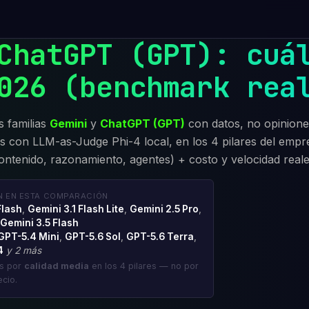
ChatGPT (GPT): cuá
026 (benchmark rea
 familias
Gemini
y
ChatGPT (GPT)
con datos, no opinion
 con LLM-as-Judge Phi-4 local, en los 4 pilares del empr
ontenido, razonamiento, agentes) + costo y velocidad reale
N EN ESTA COMPARACIÓN
Flash
,
Gemini 3.1 Flash Lite
,
Gemini 2.5 Pro
,
Gemini 3.5 Flash
GPT-5.4 Mini
,
GPT-5.6 Sol
,
GPT-5.6 Terra
,
4
y 2 más
os por
calidad media
en los 4 pilares — no por
ecio.