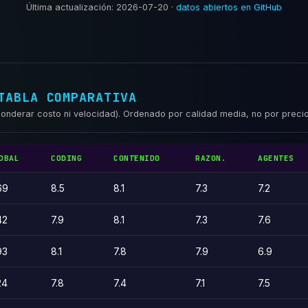
Última actualización: 2026-07-20 ·
datos abiertos en GitHub
TABLA COMPARATIVA
ponderar costo ni velocidad). Ordenado por calidad media, no por precio
OBAL
CODING
CONTENIDO
RAZON.
AGENTES
69
8.5
8.1
7.3
7.2
42
7.9
8.1
7.3
7.6
93
8.1
7.8
7.9
6.9
24
7.8
7.4
7.1
7.5