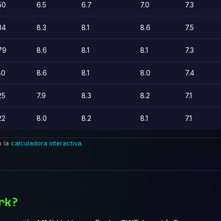
50
6.5
6.7
7.0
7.3
34
8.3
8.1
8.6
7.5
79
8.6
8.1
8.1
7.3
80
8.6
8.1
8.0
7.4
25
7.9
8.3
8.2
7.1
22
8.0
8.2
8.1
7.1
n la
calculadora interactiva
.
rk?