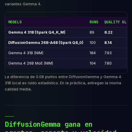
variantes Gemma 4.
MODELO
RUNS
QUALITY GLOB
Gemma 4 31B (Spark Q4_K_M)
89
8.22
DiffusionGemma 26B-A4B (Spark Q8_0)
100
8.14
Gemma 4 31B (NIM)
184
7.93
Gemma 4 26B MoE (NIM)
104
7.80
La diferencia de 0.08 puntos entre DiffusionGemma y Gemma 4
31B local es ruido estadístico. En la práctica, entregan la misma
calidad media.
DiffusionGemma gana en