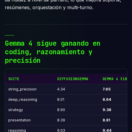
resúmenes, orquestación y multi-turno.
Gemma 4 sigue ganando en
coding, razonamiento y
precisión
SUITE
DIFFUSIONGEMMA
GEMMA 4 31B (
string_precision
4.34
7.65
deep_reasoning
8.01
8.64
strategy
8.90
9.38
presentation
8.39
8.81
reasoning
9.03
9.44