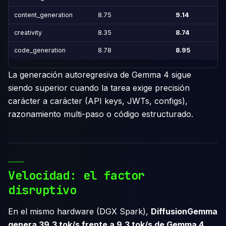
content_generation
8.75
9.14
creativity
8.35
8.74
code_generation
8.78
8.95
La generación autoregresiva de Gemma 4 sigue
siendo superior cuando la tarea exige precisión
carácter a carácter (API keys, JWTs, configs),
razonamiento multi-paso o código estructurado.
Velocidad: el factor
disruptivo
En el mismo hardware (DGX Spark),
DiffusionGemma
genera 39.3 tok/s frente a 9.3 tok/s de Gemma 4