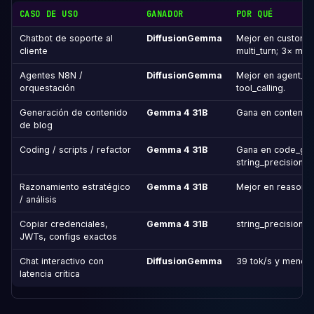
CASO DE USO
GANADOR
POR QUÉ
Chatbot de soporte al
DiffusionGemma
Mejor en customer
cliente
multi_turn; 3× más
Agentes N8N /
DiffusionGemma
Mejor en agent_ca
orquestación
tool_calling.
Generación de contenido
Gemma 4 31B
Gana en content_ge
de blog
Coding / scripts / refactor
Gemma 4 31B
Gana en code_gene
string_precision.
Razonamiento estratégico
Gemma 4 31B
Mejor en reasonin
/ análisis
Copiar credenciales,
Gemma 4 31B
string_precision 7
JWTs, configs exactos
Chat interactivo con
DiffusionGemma
39 tok/s y menor l
latencia crítica