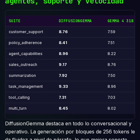
agentes, soporte y velocidad
SUITE
DIFFUSIONGEMMA
GEMMA 4 31B (
customer_support
8.76
7.59
policy_adherence
8.41
7.51
agent_capabilities
8.96
8.22
sales_outreach
9.17
8.76
summarization
7.92
7.50
task_management
9.33
8.96
tool_calling
7.31
7.03
multi_turn
8.45
8.02
DiffusionGemma destaca en todo lo conversacional y
operativo. La generación por bloques de 256 tokens le
da fluidez a nivel de párrafo, lo que mejora soporte,