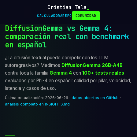
Cristian Tala
CALCULADORA
REPO
COMUNIDAD
DiffusionGemma vs Gemma 4:
comparación real con benchmark
en español
¿La difusión textual puede competir con los LLM
autoregresivos? Medimos
DiffusionGemma 26B-A4B
contra toda la familia
Gemma 4
con
100+ tests reales
evaluados por Phi-4 en español: calidad por pilar, velocidad,
latencia y casos de uso.
Última actualización: 2026-06-26 ·
datos abiertos en GitHub
·
análisis completo en INSIGHTS.md