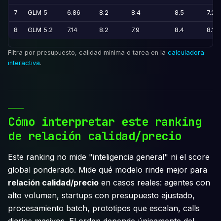
7
GLM 5
6.86
8.2
8.4
8.5
7.2
8
GLM 5.2
7.14
8.2
7.9
8.4
8.1
Filtra por presupuesto, calidad mínima o tarea en la
calculadora
interactiva
.
Cómo interpretar este ranking
de relación calidad/precio
Este ranking no mide "inteligencia general" ni el score
global ponderado. Mide qué modelo rinde mejor para
relación calidad/precio
en casos reales: agentes con
alto volumen, startups con presupuesto ajustado,
procesamiento batch, prototipos que escalan, calls
diarios masivos. El orden depende únicamente del