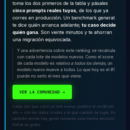
toma los dos primeros de la tabla y pásales
cinco prompts reales tuyos
, de los que ya
corres en producción. Un benchmark general
te dice quién arranca adelante;
tu caso decide
quién gana
. Son veinte minutos y te ahorran
una migración equivocada.
Y una advertencia sobre este ranking: se recalcula
con cada lote de modelos nuevos. Como el score
de cada modelo es
relativo a todos los demás
, un
modelo nuevo mueve a todos. Lo que hoy es el #1
puede no serlo el mes que viene.
VER LA COMUNIDAD →
Cada vez que corro un lote nuevo, publico el recálculo
ahí — con los datos crudos y lo que cambió de lugar. Es
también donde hay gente tomando esta misma decisión.
Entrar es gratis.