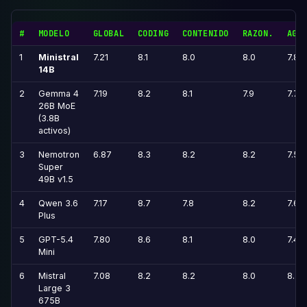
#
MODELO
GLOBAL
CODING
CONTENIDO
RAZON.
AGE
1
Ministral
7.21
8.1
8.0
8.0
7.8
14B
2
Gemma 4
7.19
8.2
8.1
7.9
7.7
26B MoE
(3.8B
activos)
3
Nemotron
6.87
8.3
8.2
8.2
7.5
Super
49B v1.5
4
Qwen 3.6
7.17
8.7
7.8
8.2
7.6
Plus
5
GPT-5.4
7.80
8.6
8.1
8.0
7.4
Mini
6
Mistral
7.08
8.2
8.2
8.0
8.3
Large 3
675B