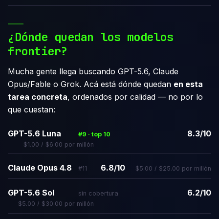
¿Dónde quedan los modelos
frontier?
Mucha gente llega buscando GPT-5.6, Claude
Opus/Fable o Grok. Acá está dónde quedan
en esta
tarea concreta
, ordenados por calidad — no por lo
que cuestan:
GPT-5.6 Luna
8.3/10
#9 · top 10
$1.00 / $6.00 por millón
Claude Opus 4.8
6.8/10
#11
$5.00 / $25.00 por millón
GPT-5.6 Sol
6.2/10
sin cobertura
$5.00 / $30.00 por millón