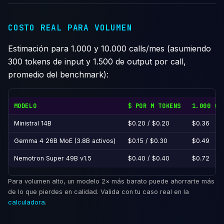
COSTO REAL PARA VOLUMEN
Estimación para 1.000 y 10.000 calls/mes (asumiendo
300 tokens de input y 1.500 de output por call,
promedio del benchmark):
MODELO
$ POR M TOKENS
1.000 CA
Ministral 14B
$0.20 / $0.20
$0.36
Gemma 4 26B MoE (3.8B activos)
$0.15 / $0.30
$0.49
Nemotron Super 49B v1.5
$0.40 / $0.40
$0.72
Para volumen alto, un modelo 2× más barato puede ahorrarte más
de lo que pierdes en calidad. Valida con tu caso real en la
calculadora
.