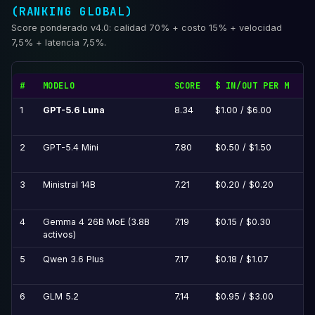
(RANKING GLOBAL)
Score ponderado v4.0: calidad 70% + costo 15% + velocidad
7,5% + latencia 7,5%.
#
MODELO
SCORE
$ IN/OUT PER M
LI
1
GPT-5.6 Luna
8.34
$1.00 / $6.00
Pr
2
GPT-5.4 Mini
7.80
$0.50 / $1.50
Pr
3
Ministral 14B
7.21
$0.20 / $0.20
Ap
4
Gemma 4 26B MoE (3.8B
7.19
$0.15 / $0.30
Ap
activos)
5
Qwen 3.6 Plus
7.17
$0.18 / $1.07
Pr
6
GLM 5.2
7.14
$0.95 / $3.00
MI