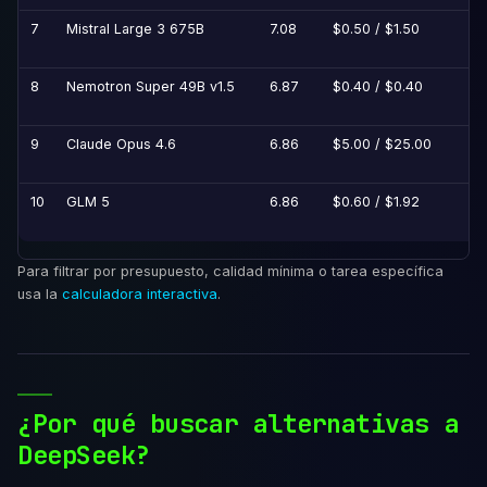
7
Mistral Large 3 675B
7.08
$0.50 / $1.50
Ap
8
Nemotron Super 49B v1.5
6.87
$0.40 / $0.40
NV
Mo
9
Claude Opus 4.6
6.86
$5.00 / $25.00
Pr
10
GLM 5
6.86
$0.60 / $1.92
MI
Para filtrar por presupuesto, calidad mínima o tarea específica
usa la
calculadora interactiva
.
¿Por qué buscar alternativas a
DeepSeek?